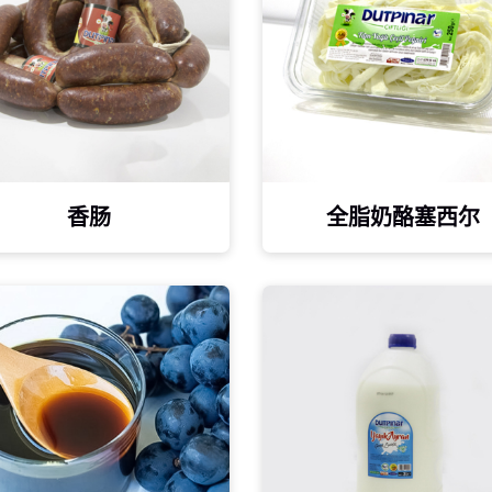
香肠
全脂奶酪塞西尔