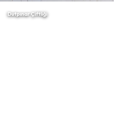
Dutpınar Çiftliği